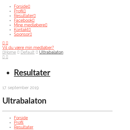
Forside
Profil
Resultater
Facebook
Mine medløbere
Kontakt
Sponsor
Vil du være min medløber?
Home
Default
Ultrabalaton
Resultater
17. september 2019
Ultrabalaton
Forside
Profil
Resultater