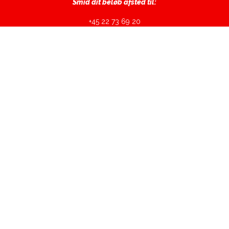
Smid dit beløb afsted til:
+45‍ 22 73 69 20