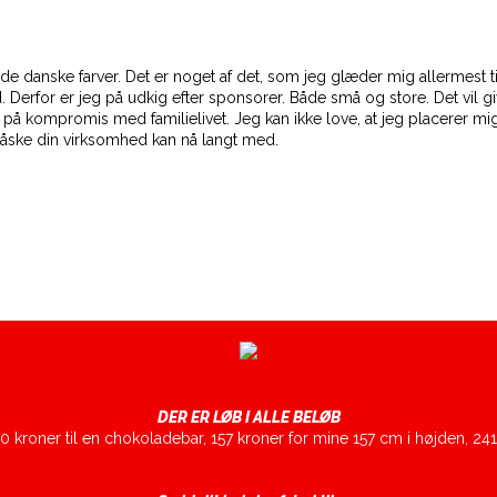
 danske farver. Det er noget af det, som jeg glæder mig allermest til 
nd. Derfor er jeg på udkig efter sponsorer. Både små og store. Det vi
på kompromis med familielivet. Jeg kan ikke love, at jeg placerer mig
 måske din virksomhed kan nå langt med.
DER ER LØB I ALLE BELØB
0 kroner til en chokoladebar, 157 kroner for mine 157 cm i højden, 241 