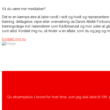
Vil du være min medløber?
Det er en kæmpe ære at løbe rundt i rødt og hvidt og repræsentere de
træning, deltagelse, rejse eller overnatning via Dansk Atletik Forbu
træningsdage ind i kalenderen som fuldtidsansat og mor uden at gå 
som altid. Kontakt mig nu, så finder vi en aftale, som du og jeg og
Kontakt mig nu
Giv eksempelvis 1 krone for hver time, som jeg skal løbe til VM, 1