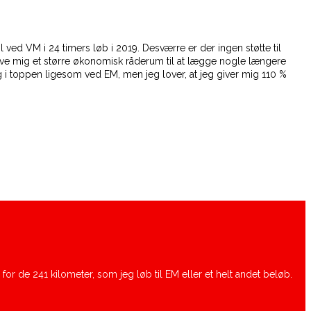
ved VM i 24 timers løb i 2019. Desværre er der ingen støtte til
l give mig et større økonomisk råderum til at lægge nogle længere
 i toppen ligesom ved EM, men jeg lover, at jeg giver mig 110 %
for de 241 kilometer, som jeg løb til EM eller et helt andet beløb.