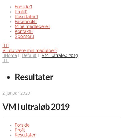
Forside
Profil
Resultater
Facebook
Mine medløbere
Kontakt
Sponsor
Vil du være min medløber?
Home
Default
VM i ultraløb 2019
Resultater
2. januar 2020
VM i ultraløb 2019
Forside
Profil
Resultater